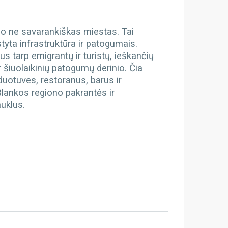
o ne savarankiškas miestas. Tai
styta infrastruktūra ir patogumais.
s tarp emigrantų ir turistų, ieškančių
šiuolaikinių patogumų derinio. Čia
duotuves, restoranus, barus ir
 Blankos regiono pakrantės ir
auklus.