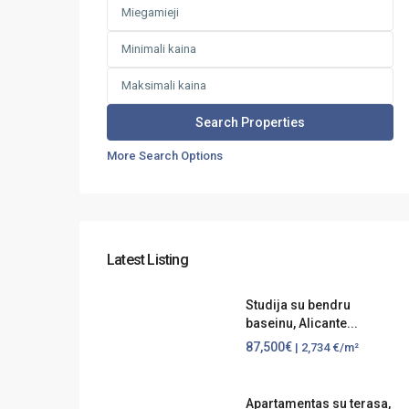
More Search Options
Latest Listing
Studija su bendru
baseinu, Alicante...
87,500€
| 2,734 €/m²
Apartamentas su terasa,