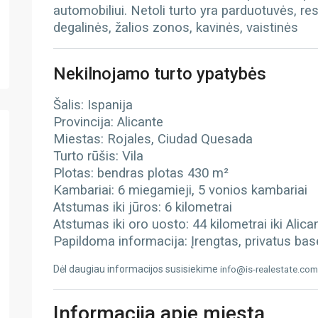
automobiliui. Netoli turto yra parduotuvės, re
degalinės, žalios zonos, kavinės, vaistinės
Nekilnojamo turto ypatybės
Šalis: Ispanija
Provincija: Alicante
Miestas: Rojales, Ciudad Quesada
Turto rūšis: Vila
Plotas: bendras plotas 430 m²
Kambariai: 6 miegamieji, 5 vonios kambariai
Atstumas iki jūros: 6 kilometrai
Atstumas iki oro uosto: 44 kilometrai iki Alic
Papildoma informacija: Įrengtas, privatus base
Dėl daugiau informacijos susisiekime
info@is-realestate.com
Informacija apie miestą