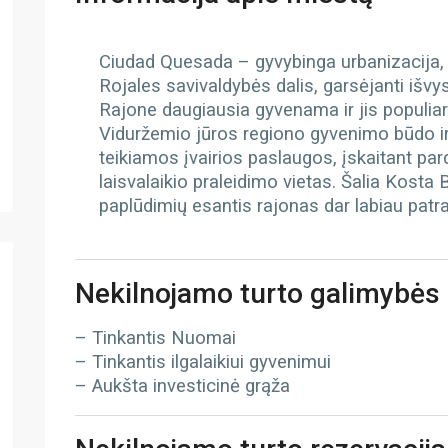
Ciudad Quesada – gyvybinga urbanizacija, 
Rojales savivaldybės dalis, garsėjanti išvy
Rajone daugiausia gyvenama ir jis populiaru
Viduržemio jūros regiono gyvenimo būdo ir 
teikiamos įvairios paslaugos, įskaitant par
laisvalaikio praleidimo vietas. Šalia Kosta
paplūdimių esantis rajonas dar labiau patr
Nekilnojamo turto galimybės
– Tinkantis Nuomai
– Tinkantis ilgalaikiui gyvenimui
– Aukšta investicinė grąža