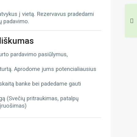
 atvykus į vietą. Rezervavus pradedami
tų padavimo.
iliškumas
turto pardavimo pasiūlymus,
ą
 turtą. Aprodome jums potencialiausius
kaitą banke bei padedame gauti
gą (Svečių pritraukimas, patalpų
 įruošimas)