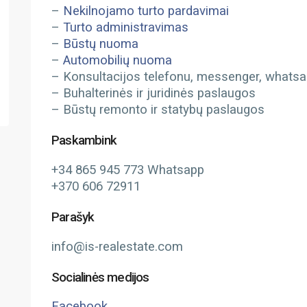
–
Nekilnojamo turto pardavimai
–
Turto administravimas
–
Būstų nuoma
–
Automobilių nuoma
– Konsultacijos telefonu, messenger, whatsapp
– Buhalterinės ir juridinės paslaugos
– Būstų remonto ir statybų paslaugos
Paskambink
+34 865 945 773 Whatsapp
+370 606 72911
Parašyk
info@is-realestate.com
Socialinės medijos
Facebook