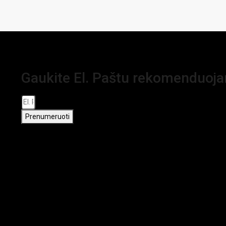
Gaukite El. Paštu rekomenduoj
Prenumeruoti