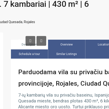
7 kambariai | 430 m² | 6
iudad Quesada
,
Rojales
Description
Overview
Locatio
Schedule a tour
Similar Listings
Parduodama vila su privačiu ba
provincijoje, Rojales, Ciudad 
7-ių kambarių vila su privačiu baseinu, Ispanij
Quesada mieste, bendras plotas 430 m², 6 kilom
Alicante miesto oro uosto. Turtui priklauso pr