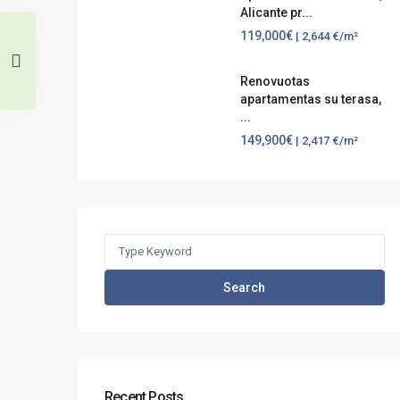
Alicante pr...
119,000€
| 2,644 €/m²
Renovuotas
apartamentas su terasa,
...
149,900€
| 2,417 €/m²
Search
for:
Search
Recent Posts