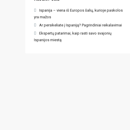
Ispanija – viena iš Europos šalių, kurioje paskolos
yra mažos
Ar persikeliate į Ispaniją? Pagrindiniai reikalavimai
Ekspertų patarimai, kaip rasti savo svajonių
Ispanijos miestą