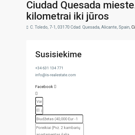
Ciudad Quesada mieste. 
kilometrai iki jūros
C. Toledo, 7-1, 03170 Cdad. Quesada, Alicante, Spain,
C
Susisiekime
+34 631 134 771
info@is-realestate.com
Facebook