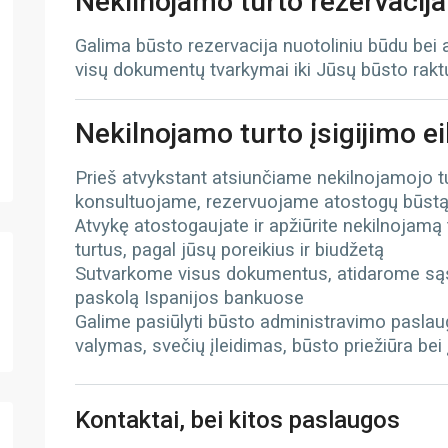
Nekilnojamo turto rezervacija
Galima būsto rezervacija nuotoliniu būdu bei
visų dokumentų tvarkymai iki Jūsų būsto rak
Nekilnojamo turto įsigijimo e
Prieš atvykstant atsiunčiame nekilnojamojo 
konsultuojame, rezervuojame atostogų būst
Atvykę atostogaujate ir apžiūrite nekilnojamą
turtus, pagal jūsų poreikius ir biudžetą
Sutvarkome visus dokumentus, atidarome sąs
paskolą Ispanijos bankuose
Galime pasiūlyti būsto administravimo paslau
valymas, svečių įleidimas, būsto priežiūra bei
Kontaktai, bei kitos paslaugos