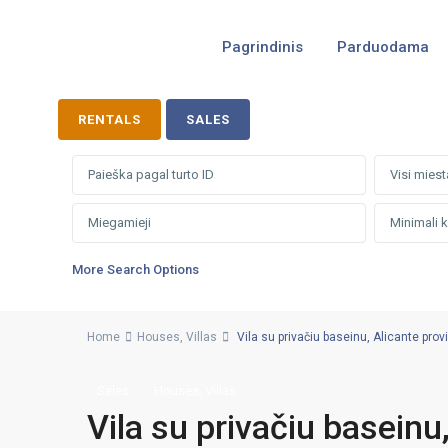
Pagrindinis
Parduodama
RENTALS
SALES
Visi miest
More Search Options
Home
Houses
,
Villas
Vila su privačiu baseinu, Alicante prov
,
Sales
Houses
Villas
Vila su privačiu baseinu,