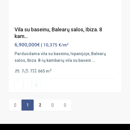
Previous
Next
Vila su baseinu, Balearų salos, Ibiza. 8
kam...
6,900,000€
| 10,375 €/m²
Parduodama vila su baseinu, Ispanijoje, Balearų
salos, Ibiza 8-ių kambarių vila su basein
...
2
7
7
665 m
1
2