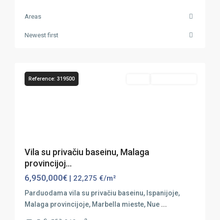
Areas
Marbella
,
Newest first
Nueva
31
Andalucia
Reference: 319500
Sales
Vaizdas Į Jūrą
Previous
Next
Vila su privačiu baseinu, Malaga
provincijoj...
6,950,000€
| 22,275 €/m²
Parduodama vila su privačiu baseinu, Ispanijoje,
Malaga provincijoje, Marbella mieste, Nue
...