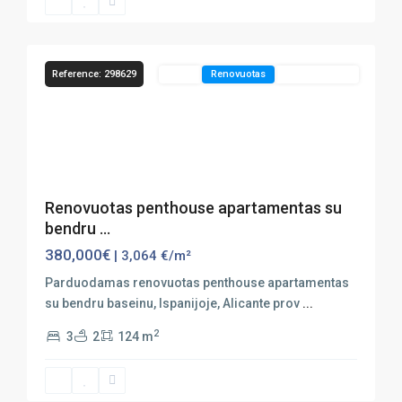
45
Benidorm
Reference: 298629
Sales
Renovuotas
Vaizdas Į Jūrą
Previous
Next
Renovuotas penthouse apartamentas su
bendru ...
380,000€
| 3,064 €/m²
Parduodamas renovuotas penthouse apartamentas
su bendru baseinu, Ispanijoje, Alicante prov
...
2
3
2
124 m