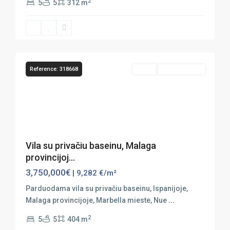
2
5
5
312 m
Marbella
,
Nueva
40
Andalucia
Reference: 318668
Sales
Vaizdas Į Jūrą
Previous
Next
Vila su privačiu baseinu, Malaga
provincijoj...
3,750,000€
| 9,282 €/m²
Parduodama vila su privačiu baseinu, Ispanijoje,
Malaga provincijoje, Marbella mieste, Nue
...
2
5
5
404 m