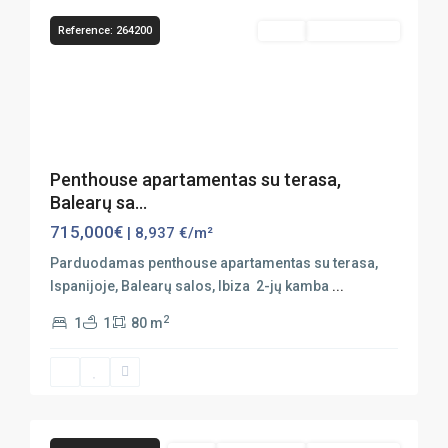
Reference: 264200
Sales
Vaizdas Į Jūrą
Previous
Next
Penthouse apartamentas su terasa,
Balearų sa...
715,000€
| 8,937 €/m²
Parduodamas penthouse apartamentas su terasa,
Ispanijoje, Balearų salos, Ibiza 2-jų kamba
...
2
1
1
80 m
20
Ibiza