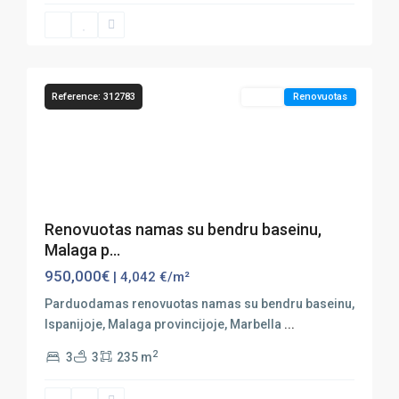
Marbella
,
Nueva
34
Andalucia
Reference: 312783
Sales
Renovuotas
Previous
Next
Renovuotas namas su bendru baseinu,
Malaga p...
950,000€
| 4,042 €/m²
Parduodamas renovuotas namas su bendru baseinu,
Ispanijoje, Malaga provincijoje, Marbella
...
2
3
3
235 m