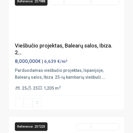
Reference: 237988
Sales
Nauja Statyba
Vaizdas Į Jūrą
Previous
Next
Viešbučio projektas, Balearų salos, Ibiza.
2...
8,000,000€
| 6,639 €/m²
Parduodamas viešbučio projektas, Ispanijoje,
Balearų salos, Ibiza 25-ių kambarių viešbuči
...
2
25
25
1,205 m
57
Ibiza
Reference: 237223
Sales
Vaizdas Į Jūrą