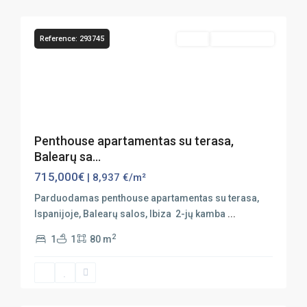
14
Ibiza
Reference: 293745
Sales
Vaizdas Į Jūrą
Previous
Next
Penthouse apartamentas su terasa,
Balearų sa...
715,000€
| 8,937 €/m²
Parduodamas penthouse apartamentas su terasa,
Ispanijoje, Balearų salos, Ibiza 2-jų kamba
...
2
1
1
80 m
14
Ibiza