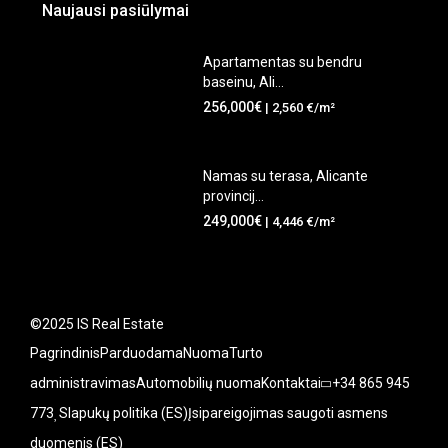
Naujausi pasiūlymai
Apartamentas su bendru
baseinu, Ali...
256,000€
| 2,560 €/m²
Namas su terasa, Alicante
provincij...
249,000€
| 4,446 €/m²
©2025 IS Real Estate
Pagrindinis
Parduodama
Nuoma
Turto
administravimas
Automobilių nuoma
Kontaktai
+34 865 945
773
Slapukų politika (ES)
Įsipareigojimas saugoti asmens
duomenis (ES)