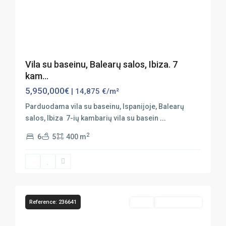
Previous
Next
Vila su baseinu, Balearų salos, Ibiza. 7
kam...
5,950,000€
| 14,875 €/m²
Parduodama vila su baseinu, Ispanijoje, Balearų
salos, Ibiza 7-ių kambarių vila su basein
...
2
6
5
400 m
41
Ibiza
Reference: 236641
Sales
Vaizdas Į Jūrą